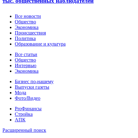
тыс. общественных наблюдателей
Новости
Все новости
Общество
Экономика
Происшествия
Политика
Образование и культура
Статьи
Все статьи
Общество
Интервью
Экономика
Разное
Бизнес по-нашему
Выпуски газеты
Мода
Фото/Видео
Pro
ProФинансы
Стройка
АПК
Информация
Расширенный поиск