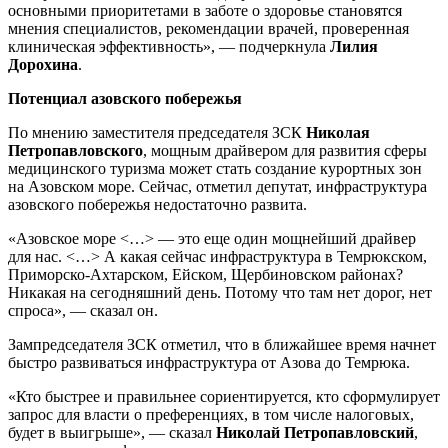
основными приоритетами в заботе о здоровье становятся
мнения специалистов, рекомендации врачей, проверенная
клиническая эффективность», — подчеркнула
Лилия
Дорохина
.
Потенциал
а
зовско
го
побережь
я
По мнению заместителя председателя ЗСК
Николая
Петропавловского
, мощным драйвером для развития сферы
медицинского туризма может стать создание курортных зон
на Азовском море. Сейчас, отметил депутат, инфраструктура
азовского побережья недостаточно развита.
«Азовское море <…> — это еще один мощнейший драйвер
для нас. <…> А какая сейчас инфраструктура в Темрюкском,
Приморско-Ахтарском, Ейском, Щербиновском районах?
Никакая на сегодняшний день. Потому что там нет дорог, нет
спроса», — сказал он.
Зампредседателя ЗСК отметил, что в ближайшее время начнет
быстро развиваться инфраструктура от Азова до Темрюка.
«Кто быстрее и правильнее сориентируется, кто сформулирует
запрос для власти о преференциях, в том числе налоговых,
будет в выигрыше», — сказал
Николай Петропавловский
,