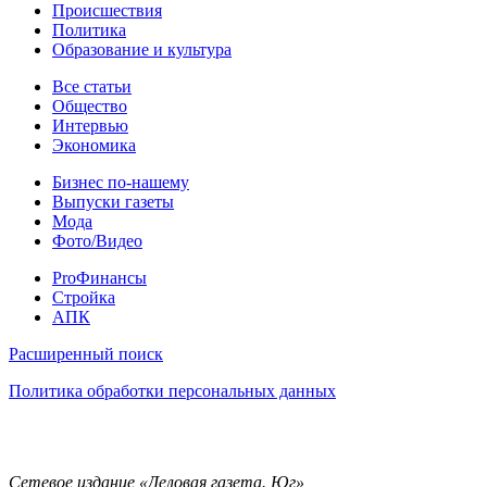
Происшествия
Политика
Образование и культура
Статьи
Все статьи
Общество
Интервью
Экономика
Разное
Бизнес по-нашему
Выпуски газеты
Мода
Фото/Видео
Pro
ProФинансы
Стройка
АПК
Информация
Расширенный поиск
Политика обработки персональных данных
Контакты
Сетевое издание «Деловая газета. Юг»