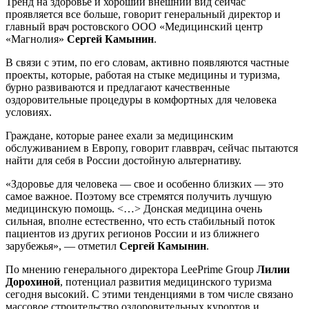
Тренд на здоровье и хороший внешний вид сейчас
проявляется все больше, говорит генеральный директор и
главный врач ростовского ООО «Медицинский центр
«Магнолия»
Сергей Камынин
.
В связи с этим, по его словам, активно появляются частные
проекты, которые, работая на стыке медицины и туризма,
бурно развиваются и предлагают качественные
оздоровительные процедуры в комфортных для человека
условиях.
Граждане, которые ранее ехали за медицинским
обслуживанием в Европу, говорит главврач, сейчас пытаются
найти для себя в России достойную альтернативу.
«Здоровье для человека — свое и особенно близких — это
самое важное. Поэтому все стремятся получить лучшую
медицинскую помощь. <…> Донская медицина очень
сильная, вполне естественно, что есть стабильный поток
пациентов из других регионов России и из ближнего
зарубежья», — отметил
Сергей Камынин
.
По мнению генерального директора LeePrime Group
Лилии
Дорохиной
, потенциал развития медицинского туризма
сегодня высокий. С этими тенденциями в том числе связано
массовое строительство оздоровительных курортов и