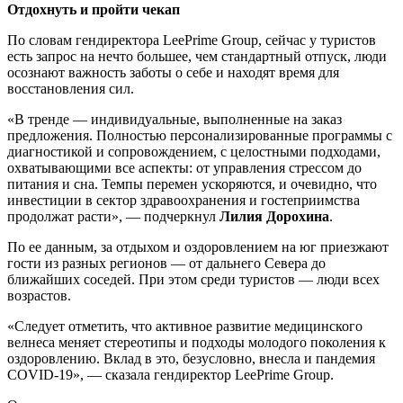
Отдохнуть и пройти
чекап
По словам гендиректора LeePrime Group, сейчас у туристов
есть запрос на нечто большее, чем стандартный отпуск, люди
осознают важность заботы о себе и находят время для
восстановления сил.
«В тренде — индивидуальные, выполненные на заказ
предложения. Полностью персонализированные программы с
диагностикой и сопровождением, с целостными подходами,
охватывающими все аспекты: от управления стрессом до
питания и сна. Темпы перемен ускоряются, и очевидно, что
инвестиции в сектор здравоохранения и гостеприимства
продолжат расти», — подчеркнул
Лилия Дорохина
.
По ее данным, за отдыхом и оздоровлением на юг приезжают
гости из разных регионов — от дальнего Севера до
ближайших соседей. При этом среди туристов — люди всех
возрастов.
«Следует отметить, что активное развитие медицинского
велнеса меняет стереотипы и подходы молодого поколения к
оздоровлению. Вклад в это, безусловно, внесла и пандемия
COVID-19», — сказала гендиректор LeePrime Group.