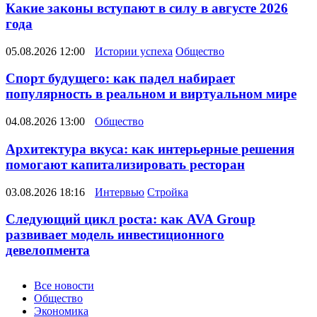
Какие законы вступают в силу в августе 2026
года
05.08.2026 12:00
Истории успеха
Общество
Спорт будущего: как падел набирает
популярность в реальном и виртуальном мире
04.08.2026 13:00
Общество
Архитектура вкуса: как интерьерные решения
помогают капитализировать ресторан
03.08.2026 18:16
Интервью
Стройка
Следующий цикл роста: как AVA Group
развивает модель инвестиционного
девелопмента
Новости
Все новости
Общество
Экономика