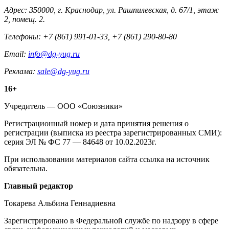
Адрес: 350000, г. Краснодар, ул. Рашпилевская, д. 67/1, этаж
2, помещ. 2.
Телефоны: +7 (861) 991-01-33, +7 (861) 290-80-80
Email:
info@dg-yug.ru
Реклама:
sale@dg-yug.ru
Информация
16+
о
Учредитель — ООО «Союзники»
издании
Регистрационный номер и дата принятия решения о
регистрации (выписка из реестра зарегистрированных СМИ):
серия ЭЛ № ФС 77 — 84648 от 10.02.2023г.
При использовании материалов сайта ссылка на источник
обязательна.
Редакция
Главный редактор
Токарева Альбина Геннадиевна
Зарегистрировано в Федеральной службе по надзору в сфере