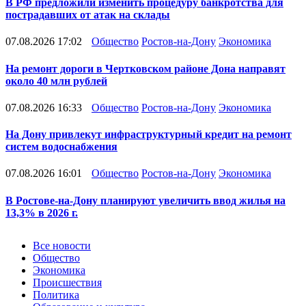
В РФ предложили изменить процедуру банкротства для
пострадавших от атак на склады
07.08.2026 17:02
Общество
Ростов-на-Дону
Экономика
На ремонт дороги в Чертковском районе Дона направят
около 40 млн рублей
07.08.2026 16:33
Общество
Ростов-на-Дону
Экономика
На Дону привлекут инфраструктурный кредит на ремонт
систем водоснабжения
07.08.2026 16:01
Общество
Ростов-на-Дону
Экономика
В Ростове-на-Дону планируют увеличить ввод жилья на
13,3% в 2026 г.
Новости
Все новости
Общество
Экономика
Происшествия
Политика