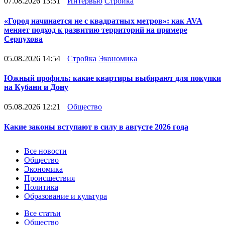
07.08.2026 13:31
Интервью
Стройка
«Город начинается не с квадратных метров»: как AVA
меняет подход к развитию территорий на примере
Серпухова
05.08.2026 14:54
Стройка
Экономика
Южный профиль: какие квартиры выбирают для покупки
на Кубани и Дону
05.08.2026 12:21
Общество
Какие законы вступают в силу в августе 2026 года
Новости
Все новости
Общество
Экономика
Происшествия
Политика
Образование и культура
Статьи
Все статьи
Общество