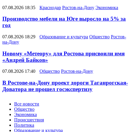
07.08.2026 18:35
Краснодар
Ростов-на-Дону
Экономика
Производство мебели на Юге выросло на 5% за
год
07.08.2026 18:29
Образование и культура
Общество
Ростов-
на-Дону
Новому «Метеору» для Ростова присвоили имя
«Андрей Байков»
07.08.2026 17:40
Общество
Ростов-на-Дону
В Ростове-на-Дону проект дороги Таганрогская-
Доватора не прошел госэкспертизу
Новости
Все новости
Общество
Экономика
Происшествия
Политика
Образование и культура