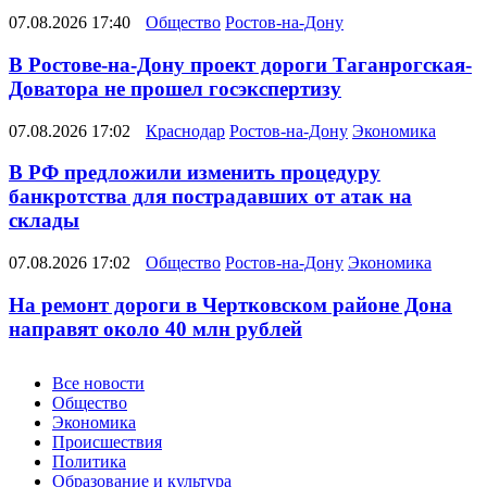
07.08.2026 17:40
Общество
Ростов-на-Дону
В Ростове-на-Дону проект дороги Таганрогская-
Доватора не прошел госэкспертизу
07.08.2026 17:02
Краснодар
Ростов-на-Дону
Экономика
В РФ предложили изменить процедуру
банкротства для пострадавших от атак на
склады
07.08.2026 17:02
Общество
Ростов-на-Дону
Экономика
На ремонт дороги в Чертковском районе Дона
направят около 40 млн рублей
Новости
Все новости
Общество
Экономика
Происшествия
Политика
Образование и культура