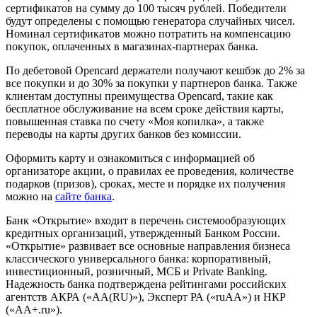
сертификатов на сумму до 100 тысяч рублей. Победители
будут определены с помощью генератора случайных чисел.
Номинал сертификатов можно потратить на компенсацию
покупок, оплаченных в магазинах-партнерах банка.
По дебетовой Opencard держатели получают кешбэк до 2% за
все покупки и до 30% за покупки у партнеров банка. Также
клиентам доступны преимущества Opencard, такие как
бесплатное обслуживание на всем сроке действия карты,
повышенная ставка по счету «Моя копилка», а также
переводы на карты других банков без комиссии.
Оформить карту и ознакомиться с информацией об
организаторе акции, о правилах ее проведения, количестве
подарков (призов), сроках, месте и порядке их получения
можно на
сайте банка
.
Банк «Открытие» входит в перечень системообразующих
кредитных организаций, утвержденный Банком России.
«Открытие» развивает все основные направления бизнеса
классического универсального банка: корпоративный,
инвестиционный, розничный, МСБ и Private Banking.
Надежность банка подтверждена рейтингами российских
агентств АКРА («АА(RU)»), Эксперт РА («ruAA») и НКР
(«АA+.ru»).