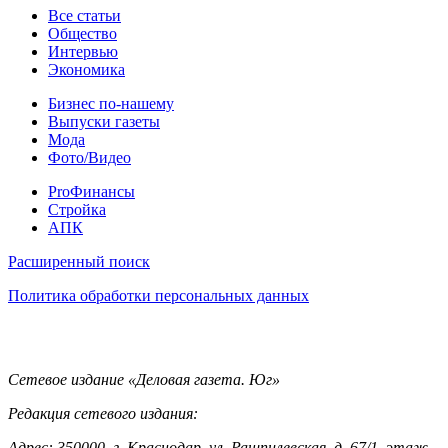
Статьи
Все статьи
Общество
Интервью
Экономика
Разное
Бизнес по-нашему
Выпуски газеты
Мода
Фото/Видео
Pro
ProФинансы
Стройка
АПК
Информация
Расширенный поиск
Политика обработки персональных данных
Контакты
Сетевое издание «Деловая газета. Юг»
Редакция сетевого издания:
Адрес: 350000, г. Краснодар, ул. Рашпилевская, д. 67/1, этаж