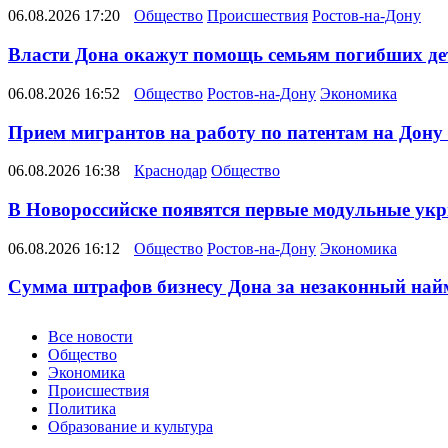
06.08.2026 17:20
Общество
Происшествия
Ростов-на-Дону
Власти Дона окажут помощь семьям погибших де
06.08.2026 16:52
Общество
Ростов-на-Дону
Экономика
Прием мигрантов на работу по патентам на Дону
06.08.2026 16:38
Краснодар
Общество
В Новороссийске появятся первые модульные ук
06.08.2026 16:12
Общество
Ростов-на-Дону
Экономика
Сумма штрафов бизнесу Дона за незаконный найм 
Новости
Все новости
Общество
Экономика
Происшествия
Политика
Образование и культура