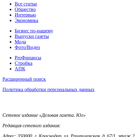
Статьи
Все статьи
Общество
Интервью
Экономика
Разное
Бизнес по-нашему
Выпуски газеты
Мода
Фото/Видео
Pro
ProФинансы
Стройка
АПК
Информация
Расширенный поиск
Политика обработки персональных данных
Контакты
Сетевое издание «Деловая газета. Юг»
Редакция сетевого издания:
Адрес: 350000, г. Краснодар, ул. Рашпилевская, д. 67/1, этаж 2,