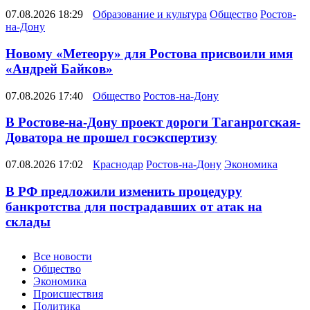
07.08.2026 18:29
Образование и культура
Общество
Ростов-
на-Дону
Новому «Метеору» для Ростова присвоили имя
«Андрей Байков»
07.08.2026 17:40
Общество
Ростов-на-Дону
В Ростове-на-Дону проект дороги Таганрогская-
Доватора не прошел госэкспертизу
07.08.2026 17:02
Краснодар
Ростов-на-Дону
Экономика
В РФ предложили изменить процедуру
банкротства для пострадавших от атак на
склады
Новости
Все новости
Общество
Экономика
Происшествия
Политика