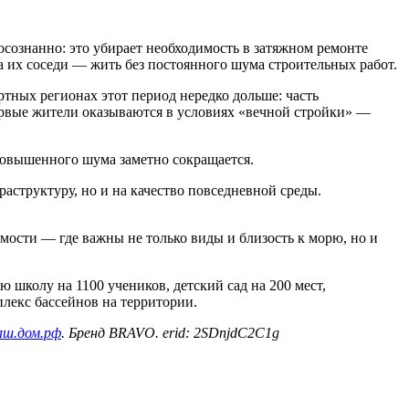
осознанно: это убирает необходимость в затяжном ремонте
а их соседи — жить без постоянного шума строительных работ.
ртных регионах этот период нередко дольше: часть
ервые жители оказываются в условиях «вечной стройки» —
повышенного шума заметно сокращается.
структуру, но и на качество повседневной среды.
ости — где важны не только виды и близость к морю, но и
школу на 1100 учеников, детский сад на 200 мест,
лекс бассейнов на территории.
наш.дом.рф
. Бренд BRAVO. erid: 2SDnjdC2C1g