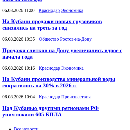
06.08.2026 11:00
Краснодар
Экономика
На Кубани продажи новых грузовиков
снизились на треть за год
06.08.2026 10:35
Общество
Ростов-на-Дону
Продажи слитков на Дону увеличились вдвое с
начала года
06.08.2026 10:16
Краснодар
Экономика
На Кубани производство минеральной воды
сократилось на 30% в 2026 г.
06.08.2026 10:04
Краснодар
Происшествия
Над Кубанью другими регионами РФ
уничтожили 605 БПЛА
Новости
Все новости