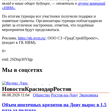
вклад в наше общее будущее, — отметили в
группе компаний
«НВМ».
По итогам турнира все участники получили подарки и
памятные грамоты. Организаторы турнира поблагодарили
ребят за отличное настроение, отметив, что подобные
мероприятия будут продолжаться.
Реклама,
https://gk-nvm.ru/
, ООО СЗ «ГрадСтройПроект»,
(входит в ГК НВМ).
0+
erid: 2SDnjcHYhjp
Мы в соцсетях
Новости
Краснодар
Ростов
06.08.2026 11:04
Общество
Ростов-на-Дону
Экономика
Объем ипотечных кредитов на Дону вырос в 1,5
раза за полгода