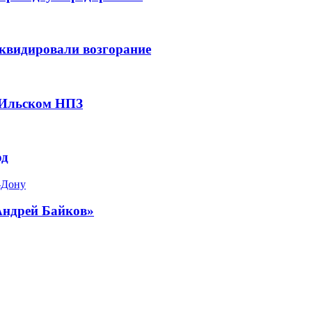
квидировали возгорание
 Ильском НПЗ
од
-Дону
Андрей Байков»