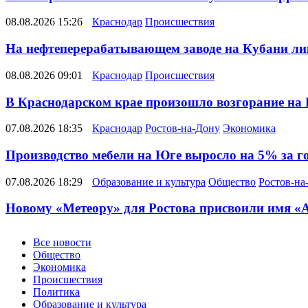
08.08.2026 15:26
Краснодар
Происшествия
На нефтеперерабатывающем заводе на Кубани ли
08.08.2026 09:01
Краснодар
Происшествия
В Краснодарском крае произошло возгорание на
07.08.2026 18:35
Краснодар
Ростов-на-Дону
Экономика
Производство мебели на Юге выросло на 5% за г
07.08.2026 18:29
Образование и культура
Общество
Ростов-на
Новому «Метеору» для Ростова присвоили имя «
Новости
Все новости
Общество
Экономика
Происшествия
Политика
Образование и культура