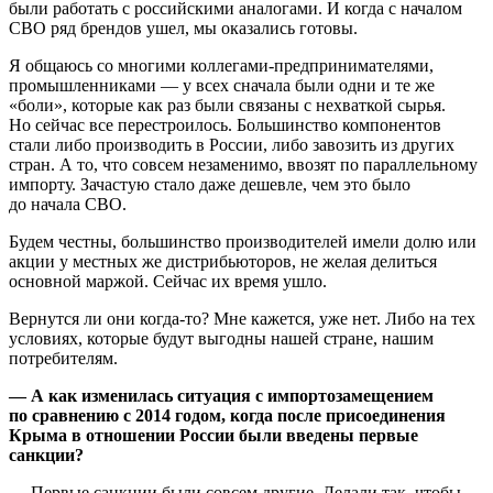
были работать с российскими аналогами. И когда с началом
СВО ряд брендов ушел, мы оказались готовы.
Я общаюсь со многими коллегами-предпринимателями,
промышленниками — у всех сначала были одни и те же
«боли», которые как раз были связаны с нехваткой сырья.
Но сейчас все перестроилось. Большинство компонентов
стали либо производить в России, либо завозить из других
стран. А то, что совсем незаменимо, ввозят по параллельному
импорту. Зачастую стало даже дешевле, чем это было
до начала СВО.
Будем честны, большинство производителей имели долю или
акции у местных же дистрибьюторов, не желая делиться
основной маржой. Сейчас их время ушло.
Вернутся ли они когда-то? Мне кажется, уже нет. Либо на тех
условиях, которые будут выгодны нашей стране, нашим
потребителям.
— А как изменилась ситуация с импортозамещением
по сравнению с 2014 годом, когда после присоединения
Крыма в отношении России были введены первые
санкции?
— Первые санкции были совсем другие. Делали так, чтобы