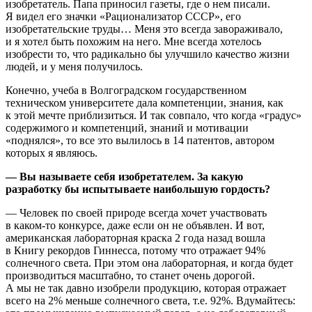
изобретатель. Папа приносил газеты, где о нем писали.
Я видел его значки «Рационализатор СССР», его
изобретательские труды… Меня это всегда завораживало,
и я хотел быть похожим на него. Мне всегда хотелось
изобрести то, что радикально бы улучшило качество жизни
людей, и у меня получилось.
Конечно, учеба в Волгоградском государственном
техническом университете дала компетенции, знания, как
к этой мечте приблизиться. И так совпало, что когда «градус»
содержимого и компетенций, знаний и мотивации
«поднялся», то все это вылилось в 14 патентов, автором
которых я являюсь.
— Вы называете себя изобретателем. За какую
разработку бы испытываете наибольшую гордость?
— Человек по своей природе всегда хочет участвовать
в каком-то конкурсе, даже если он не объявлен. И вот,
американская лабораторная краска 2 года назад вошла
в Книгу рекордов Гиннесса, потому что отражает 94%
солнечного света. При этом она лабораторная, и когда будет
производиться масштабно, то станет очень дорогой.
А мы не так давно изобрели продукцию, которая отражает
всего на 2% меньше солнечного света, т.е. 92%. Вдумайтесь: