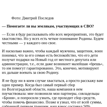
Фото: Дмитрий Последов
— Помогаете ли вы землякам, участвующих в СВО?
— Если я буду рассказывать обо всех мероприятиях, это будет
хвастовство. Но у всех есть четкое понимание Родины. Будем
честными — у каждого оно свое.
И насколько важно, чтобы каждый мужчина, защитник, воин
понимал, что за его семью есть беспокойство, что его дети
получат подарки на Новый год от местного депутата или
администрации, т.е., если даже возникнет малейшая «брешь»,
то им помогут гарантированно. Это, конечно, мотивируют
их дальше воевать за свою Родину.
Я не буду ни в коем случае хвастаться, а просто расскажу вам
один пример. Когда был самый первый сбор
по Волгоградской области, наша компания в нем
поучаствовала: мне позвонили мои партнеры, совладельцы
«Броня», и попросили узнать, где проходит сбор средств,
чтобы помочь финансово. Позже я узнал, что от всей суммы,
собранной первым траншем, наш взнос составил 50%.