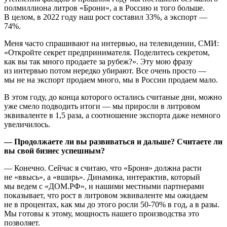
полмиллиона литров «Брони», а в Россию и того больше.
В целом, в 2022 году наш рост составил 33%, а экспорт —
74%.
Меня часто спрашивают на интервью, на телевидении, СМИ:
«Откройте секрет предпринимателя. Поделитесь секретом,
как вы так много продаете за рубеж?». Эту мою фразу
из интервью потом нередко убирают. Все очень просто —
мы не на экспорт продаем много, мы в России продаем мало.
В этом году, до конца которого остались считаные дни, можно
уже смело подводить итоги — мы приросли в литровом
эквиваленте в 1,5 раза, а соотношение экспорта даже немного
увеличилось.
— Продолжаете ли вы развиваться и дальше? Считаете ли
вы свой бизнес успешным?
— Конечно. Сейчас я считаю, что «Броня» должна расти
не «ввысь», а «вширь». Динамика, интерактив, который
мы ведем с «ДОМ.РФ», и нашими местными партнерами
показывает, что рост в литровом эквиваленте мы ожидаем
не в процентах, как мы до этого росли 50-70% в год, а в разы.
Мы готовы к этому, мощность нашего производства это
позволяет.