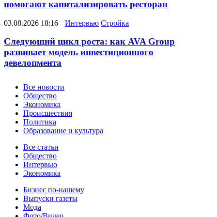
помогают капитализировать ресторан
03.08.2026 18:16
Интервью
Стройка
Следующий цикл роста: как AVA Group
развивает модель инвестиционного
девелопмента
Новости
Все новости
Общество
Экономика
Происшествия
Политика
Образование и культура
Статьи
Все статьи
Общество
Интервью
Экономика
Разное
Бизнес по-нашему
Выпуски газеты
Мода
Фото/Видео