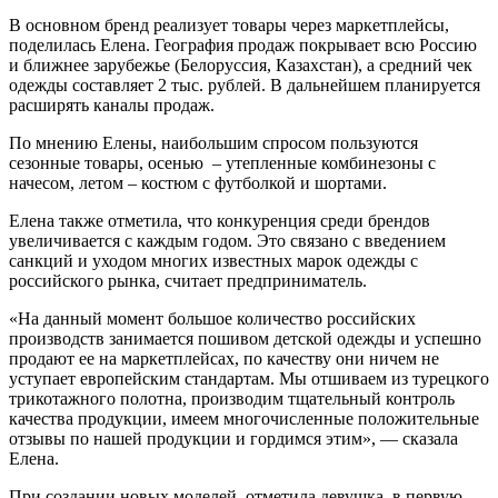
В основном бренд реализует товары через маркетплейсы,
поделилась Елена. География продаж покрывает всю Россию
и ближнее зарубежье (Белоруссия, Казахстан), а средний чек
одежды составляет 2 тыс. рублей. В дальнейшем планируется
расширять каналы продаж.
По мнению Елены, наибольшим спросом пользуются
сезонные товары, осенью – утепленные комбинезоны с
начесом, летом – костюм с футболкой и шортами.
Елена также отметила, что конкуренция среди брендов
увеличивается с каждым годом. Это связано с введением
санкций и уходом многих известных марок одежды с
российского рынка, считает предприниматель.
«На данный момент большое количество российских
производств занимается пошивом детской одежды и успешно
продают ее на маркетплейсах, по качеству они ничем не
уступает европейским стандартам. Мы отшиваем из турецкого
трикотажного полотна, производим тщательный контроль
качества продукции, имеем многочисленные положительные
отзывы по нашей продукции и гордимся этим», — сказала
Елена.
При создании новых моделей, отметила девушка, в первую