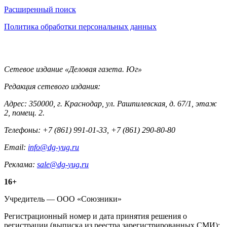
Информация
Расширенный поиск
Политика обработки персональных данных
Контакты
Сетевое издание «Деловая газета. Юг»
Редакция сетевого издания:
Адрес: 350000, г. Краснодар, ул. Рашпилевская, д. 67/1, этаж
2, помещ. 2.
Телефоны: +7 (861) 991-01-33, +7 (861) 290-80-80
Email:
info@dg-yug.ru
Реклама:
sale@dg-yug.ru
Информация
16+
о
Учредитель — ООО «Союзники»
издании
Регистрационный номер и дата принятия решения о
регистрации (выписка из реестра зарегистрированных СМИ):