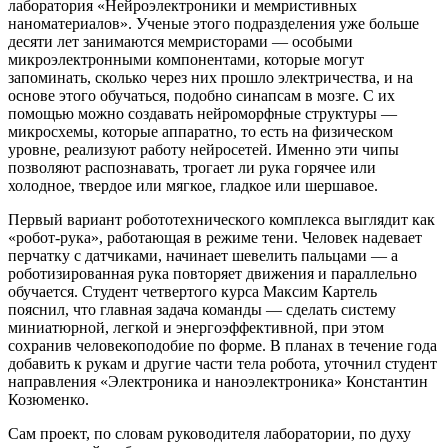
лаборатория «Нейроэлектроники и мемристивных
наноматериалов». Ученые этого подразделения уже больше
десяти лет занимаются мемристорами — особыми
микроэлектронными компонентами, которые могут
запоминать, сколько через них прошло электричества, и на
основе этого обучаться, подобно синапсам в мозге. С их
помощью можно создавать нейроморфные структуры —
микросхемы, которые аппаратно, то есть на физическом
уровне, реализуют работу нейросетей. Именно эти чипы
позволяют распознавать, трогает ли рука горячее или
холодное, твердое или мягкое, гладкое или шершавое.
Первый вариант робототехнического комплекса выглядит как
«робот-рука», работающая в режиме тени. Человек надевает
перчатку с датчиками, начинает шевелить пальцами — а
роботизированная рука повторяет движения и параллельно
обучается. Студент четвертого курса Максим Картель
пояснил, что главная задача команды — сделать систему
миниатюрной, легкой и энергоэффективной, при этом
сохранив человекоподобие по форме. В планах в течение года
добавить к рукам и другие части тела робота, уточнил студент
направления «Электроника и наноэлектроника» Константин
Козюменко.
Сам проект, по словам руководителя лаборатории, по духу