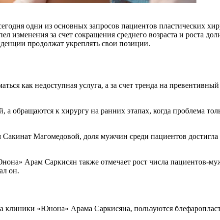
сегодня одни из основных запросов пациентов пластических хи
ел изменения за счет сокращения среднего возраста и роста до
нденции продолжат укреплять свои позиции.
аться как недоступная услуга, а за счет тренда на превентивны
а обращаются к хирургу на ранних этапах, когда проблема толь
ам Сакинат Магомедовой, доля мужчин среди пациентов достигл
она» Арам Саркисян также отмечает рост числа пациентов-мужч
ал он.
а клиники «Юнона» Арама Саркисяна, пользуются блефаропласти