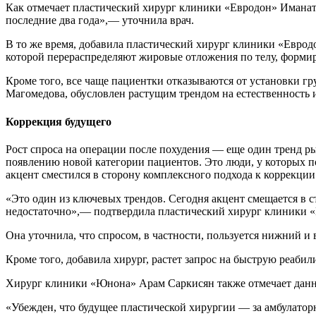
Как отмечает пластический хирург клиники «Евродон» Иманат 
последние два года»,— уточнила врач.
В то же время, добавила пластический хирург клиники «Еврод
которой перераспределяют жировые отложения по телу, форми
Кроме того, все чаще пациентки отказываются от установки г
Магомедова, обусловлен растущим трендом на естественность и
Коррекция будущего
Рост спроса на операции после похудения — еще один тренд р
появлению новой категории пациентов. Это люди, у которых по
акцент сместился в сторону комплексного подхода к коррекции 
«Это один из ключевых трендов. Сегодня акцент смещается в 
недостаточно»,— подтвердила пластический хирург клиники 
Она уточнила, что спросом, в частности, пользуется нижний и 
Кроме того, добавила хирург, растет запрос на быструю реаби
Хирург клиники «Юнона» Арам Саркисян также отмечает данный
«Убежден, что будущее пластической хирургии — за амбулатор