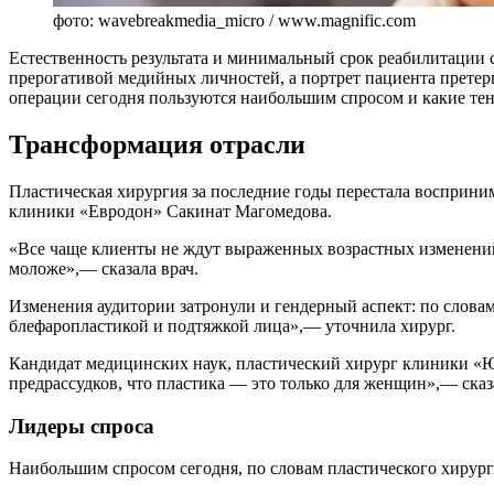
фото: wavebreakmedia_micro / www.magnific.com
Естественность результата и минимальный срок реабилитации 
прерогативой медийных личностей, а портрет пациента претерп
операции сегодня пользуются наибольшим спросом и какие те
Трансформация отрасли
Пластическая хирургия за последние годы перестала восприним
клиники «Евродон» Сакинат Магомедова.
«Все чаще клиенты не ждут выраженных возрастных изменений, 
моложе»,— сказала врач.
Изменения аудитории затронули и гендерный аспект: по слов
блефаропластикой и подтяжкой лица»,— уточнила хирург.
Кандидат медицинских наук, пластический хирург клиники «Юн
предрассудков, что пластика — это только для женщин»,— сказ
Лидеры спроса
Наибольшим спросом сегодня, по словам пластического хирург