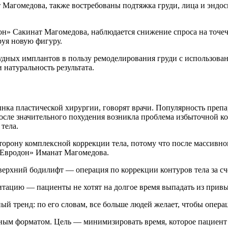
Магомедова, также востребованы подтяжка груди, лица и эндоск
он» Сакинат Магомедова, наблюдается снижение спроса на точе
руя новую фигуру.
рудных имплантов в пользу ремоделирования груди с использова
 натуральность результата.
ынка пластической хирургии, говорят врачи. Популярность преп
сле значительного похудения возникла проблема избыточной кож
тела.
сторону комплексной коррекции тела, потому что после массивн
«Евродон» Иманат Магомедова.
верхний бодилифт — операция по коррекции контуров тела за сче
литацию — пациенты не хотят на долгое время выпадать из прив
 тренд: по его словам, все больше людей желает, чтобы операц
ным форматом. Цель — минимизировать время, которое пациент 