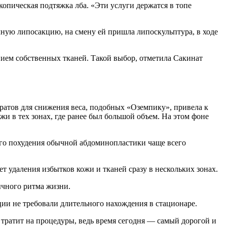
опическая подтяжка лба. «Эти услуги держатся в топе
чную липосакцию, на смену ей пришла липоскульптура, в ходе
нием собственных тканей. Такой выбор, отметила Сакинат
аратов для снижения веса, подобных «Оземпику», привела к
и в тех зонах, где ранее был большой объем. На этом фоне
ого похудения обычной абдоминопластики чаще всего
т удаления избытков кожи и тканей сразу в нескольких зонах.
ычного ритма жизни.
ии не требовали длительного нахождения в стационаре.
тратит на процедуры, ведь время сегодня — самый дорогой и