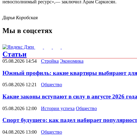
невосполнимый ресурс»,— заключил Арам Саркисян.
Дарья Коробская
Мы в соцсетях
Статьи
05.08.2026 14:54
Стройка
Экономика
Южный профиль: какие квартиры выбирают для 
05.08.2026 12:21
Общество
Какие законы вступают в силу в августе 2026 год
05.08.2026 12:00
Истории успеха
Общество
Спорт будущего: как падел набирает популярнос
04.08.2026 13:00
Общество