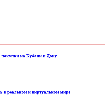
покупки на Кубани и Дону
а
ть в реальном и виртуальном мире