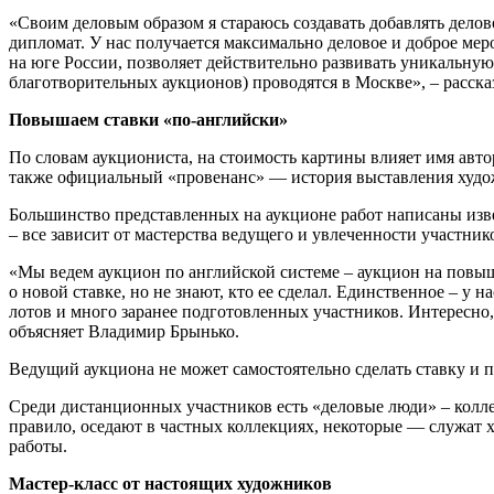
«Своим деловым образом я стараюсь создавать добавлять делов
дипломат. У нас получается максимально деловое и доброе мер
на юге России, позволяет действительно развивать уникальну
благотворительных аукционов) проводятся в Москве», – расск
Повышаем ставки «по-английски»
По словам аукциониста, на стоимость картины влияет имя автора
также официальный «провенанс» — история выставления худож
Большинство представленных на аукционе работ написаны извес
– все зависит от мастерства ведущего и увлеченности участник
«Мы ведем аукцион по английской системе – аукцион на повы
о новой ставке, но не знают, кто ее сделал. Единственное – у 
лотов и много заранее подготовленных участников. Интересно, 
объясняет Владимир Брынько.
Ведущий аукциона не может самостоятельно сделать ставку и п
Среди дистанционных участников есть «деловые люди» – колле
правило, оседают в частных коллекциях, некоторые — служат 
работы.
Мастер-класс от настоящих художников