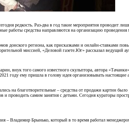
годня редкость. Раз-два в год такие мероприятия проводит лишь
ные работы средства направляются на организацию проведения м
ов донского региона, как присказками и онлайн-ставками повы
орительной миссией, «Деловой газете.Юг» рассказал ведущий а
рин, внук того самого известного скульптора, автора «Тачанки
2021 году ему пришла в голову идея организовывать настоящие 
лись на благотворительные – средства от продажи картин было 
сов и проводить самим занятия с детьми. Сегодня кураторы прост
ия – Владимир Брынько, который в то время работал менеджером