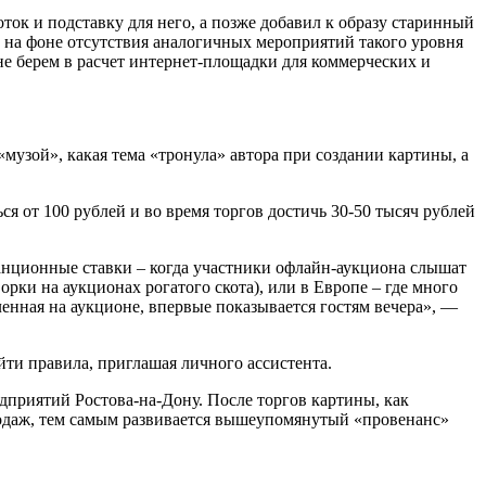
ток и подставку для него, а позже добавил к образу старинный
о на фоне отсутствия аналогичных мероприятий такого уровня
не берем в расчет интернет-площадки для коммерческих и
«музой», какая тема «тронула» автора при создании картины, а
 от 100 рублей и во время торгов достичь 30-50 тысяч рублей
анционные ставки – когда участники офлайн-аукциона слышат
орки на аукционах рогатого скота), или в Европе – где много
ленная на аукционе, впервые показывается гостям вечера», —
йти правила, приглашая личного ассистента.
приятий Ростова-на-Дону. После торгов картины, как
родаж, тем самым развивается вышеупомянутый «провенанс»