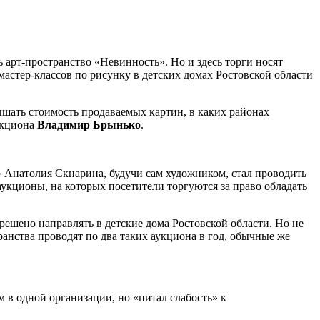
 арт-пространство «Невинность». Но и здесь торги носят
астер-классов по рисунку в детских домах Ростовской области
шать стоимость продаваемых картин, в каких районах
укциона
Владимир Брынько
.
» Анатолия Скнарина, будучи сам художником, стал проводить
аукционы, на которых посетители торгуются за право обладать
решено направлять в детские дома Ростовской области. Но не
ранства проводят по два таких аукциона в год, обычные же
 в одной организации, но «питал слабость» к