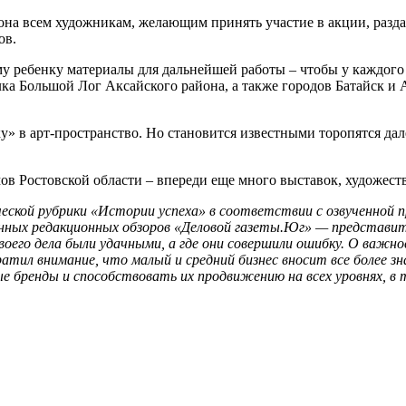
она всем художникам, желающим принять участие в акции, разд
ов.
ому ребенку материалы для дальнейшей работы – чтобы у каждог
ка Большой Лог Аксайского района, а также городов Батайск и А
у» в арт-пространство. Но становится известными торопятся дал
ов Ростовской области – впереди еще много выставок, художест
ческой рубрики «Истории успеха» в соответствии с озвученной
янных редакционных обзоров «Деловой газеты.Юг» — представите
 своего дела были удачными, а где они совершили ошибку. О ва
ратил внимание, что малый и средний бизнес вносит все более з
бренды и способствовать их продвижению на всех уровнях, в т