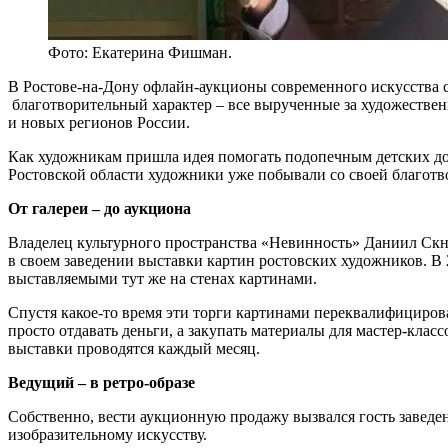
Фото: Екатерина Фишман.
В Ростове-на-Дону офлайн-аукционы современного искусства се
благотворительный характер – все вырученные за художествен
и новых регионов России.
Как художникам пришла идея помогать подопечным детских дом
Ростовской области художники уже побывали со своей благотв
От галереи – до аукциона
Владелец культурного пространства «Невинность» Даниил Скна
в своем заведении выставки картин ростовских художников. В 
выставляемыми тут же на стенах картинами.
Спустя какое-то время эти торги картинами переквалифицирова
просто отдавать деньги, а закупать материалы для мастер-клас
выставки проводятся каждый месяц.
Ведущий – в ретро-образе
Собственно, вести аукционную продажу вызвался гость заведен
изобразительному искусству.