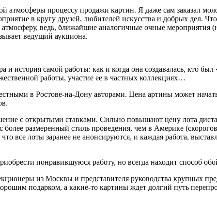
ой атмосферы процессу продажи картин. Я даже сам заказал моло
оприятие в кругу друзей, любителей искусства и добрых дел. Чт
ю атмосферу, ведь, ближайшие аналогичные очные мероприятия (
азывает ведущий аукциона.
 и история самой работы: как и когда она создавалась, кто был 
ественной работы, участие ее в частных коллекциях…
тными в Ростове-на-Дону авторами. Цена артины может начаться
ов.
шение с открытыми ставками. Сильно повышают цену лота дист
нас более размеренный стиль проведения, чем в Америке (скорогов
что все лоты заранее не анонсируются, и каждая работа, выстав
риобрести понравившуюся работу, но всегда находит способ обо
кционеры из Москвы и представителя руководства крупных пред
хорошим подарком, а какие-то картины ждет долгий путь переп