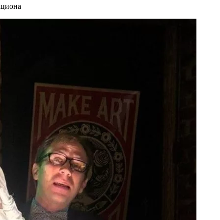
кциона