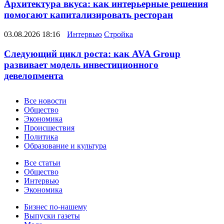
Архитектура вкуса: как интерьерные решения
помогают капитализировать ресторан
03.08.2026 18:16
Интервью
Стройка
Следующий цикл роста: как AVA Group
развивает модель инвестиционного
девелопмента
Новости
Все новости
Общество
Экономика
Происшествия
Политика
Образование и культура
Статьи
Все статьи
Общество
Интервью
Экономика
Разное
Бизнес по-нашему
Выпуски газеты