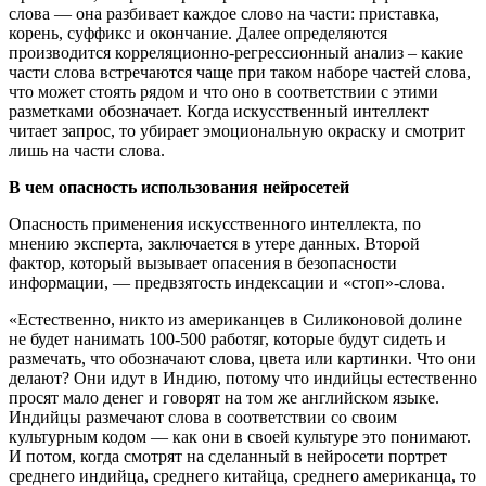
слова — она разбивает каждое слово на части: приставка,
корень, суффикс и окончание. Далее определяются
производится корреляционно-регрессионный анализ – какие
части слова встречаются чаще при таком наборе частей слова,
что может стоять рядом и что оно в соответствии с этими
разметками обозначает. Когда искусственный интеллект
читает запрос, то убирает эмоциональную окраску и смотрит
лишь на части слова.
В чем опасность использования нейросетей
Опасность применения искусственного интеллекта, по
мнению эксперта, заключается в утере данных. Второй
фактор, который вызывает опасения в безопасности
информации, — предвзятость индексации и «стоп»-слова.
«Естественно, никто из американцев в Силиконовой долине
не будет нанимать 100-500 работяг, которые будут сидеть и
размечать, что обозначают слова, цвета или картинки. Что они
делают? Они идут в Индию, потому что индийцы естественно
просят мало денег и говорят на том же английском языке.
Индийцы размечают слова в соответствии со своим
культурным кодом — как они в своей культуре это понимают.
И потом, когда смотрят на сделанный в нейросети портрет
среднего индийца, среднего китайца, среднего американца, то