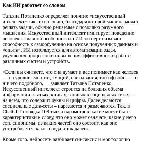
Как ИИ работает со словом
Татьяна Потапенко определяет понятие «искусственный
интеллект» как технологию, благодаря которой машина может
решать задачи, обычно решаемые с помощью разумного
мышления. Искусственный интеллект имитирует поведение
человека. Главной особенностью ИИ эксперт называет
способность к самообучению на основе полученных данных и
«опыта». ИИ используется для автоматизации задач,
улучшения процессов и повышения эффективности работы
различных систем и устройств.
«Если вы считаете, что она думает и вас понимает как человек
— на уровне эмпатии, эмоций, считывания, тон оф войс — то
ничего подобного, — заявляет Татьяна Потапенко. —
Искусственный интеллект строится на больших объема
информации: статьях, книгах, записях в социальных сетях —
на всем, что содержит буквы и цифры. Далее делаются
специальные дата-сеты – нарезаются и размечаются. Так, в
ChatGPT порядка 108 тысяч параметров: какие могут быть
характеристики к слову, что оно может означать, какие у него
есть синонимы, из каких частей оно состоит, как оно
употребляется, какого рода и так далее».
Кроме того, нейросеть разбирает синтаксис и морфологию