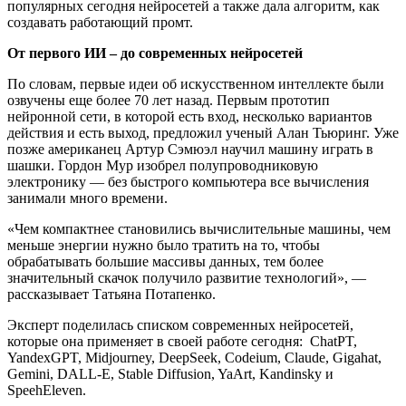
популярных сегодня нейросетей а также дала алгоритм, как
создавать работающий промт.
От первого ИИ – до современных нейросетей
По словам, первые идеи об искусственном интеллекте были
озвучены еще более 70 лет назад. Первым прототип
нейронной сети, в которой есть вход, несколько вариантов
действия и есть выход, предложил ученый Алан Тьюринг. Уже
позже американец Артур Сэмюэл научил машину играть в
шашки. Гордон Мур изобрел полупроводниковую
электронику — без быстрого компьютера все вычисления
занимали много времени.
«Чем компактнее становились вычислительные машины, чем
меньше энергии нужно было тратить на то, чтобы
обрабатывать большие массивы данных, тем более
значительный скачок получило развитие технологий», —
рассказывает Татьяна Потапенко.
Эксперт поделилась списком современных нейросетей,
которые она применяет в своей работе сегодня: ChatPT,
YandexGPT, Midjourney, DeepSeek, Codeium, Claude, Gigahat,
Gemini, DALL-E, Stable Diffusion, YaArt, Kandinsky и
SpeehEleven.