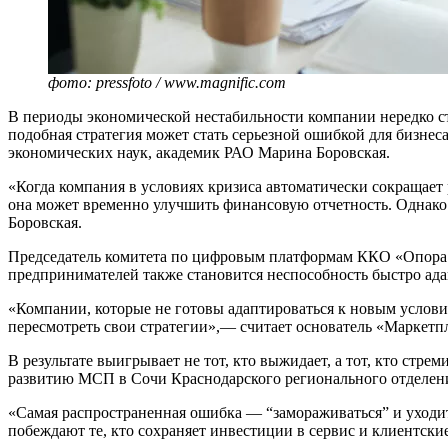
фото: pressfoto / www.magnific.com
В периоды экономической нестабильности компании нередко ст
подобная стратегия может стать серьезной ошибкой для бизнес
экономических наук, академик РАО Марина Боровская.
«Когда компания в условиях кризиса автоматически сокращает 
она может временно улучшить финансовую отчетность. Однако
Боровская.
Председатель комитета по цифровым платформам ККО «Опора Р
предпринимателей также становится неспособность быстро ада
«Компании, которые не готовы адаптироваться к новым услови
пересмотреть свои стратегии»,— считает основатель «Маркет
В результате выигрывает не тот, кто выжидает, а тот, кто стр
развитию МСП в Сочи Краснодарского регионального отделен
«Самая распространенная ошибка — “замораживаться” и уходить
побеждают те, кто сохраняет инвестиции в сервис и клиентск