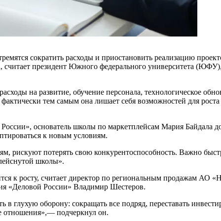
ремятся сократить расходы и приостановить реализацию проекто
а, считает президент Южного федерального университета (ЮФУ),
расходы на развитие, обучение персонала, технологическое обн
 фактически тем самым она лишает себя возможностей для рос
оссии», основатель школы по маркетплейсам Мария Байдала до
птироваться к новым условиям.
ям, рискуют потерять свою конкурентоспособность. Важно быстр
плейснутой школы».
емится к росту, считает директор по региональным продажам АО 
ия «Деловой России» Владимир Шестеров.
 в глухую оборону: сокращать все подряд, переставать инвестир
ие отношения»,— подчеркнул он.