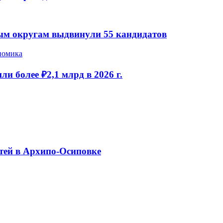
ым округам выдвинули 55 кандидатов
номика
и более ₽2,1 млрд в 2026 г.
тей в Архипо-Осиповке