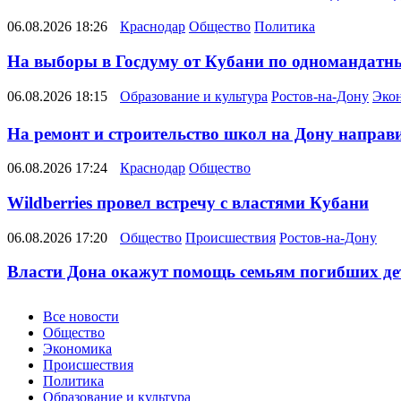
06.08.2026 18:26
Краснодар
Общество
Политика
На выборы в Госдуму от Кубани по одномандатн
06.08.2026 18:15
Образование и культура
Ростов-на-Дону
Эко
На ремонт и строительство школ на Дону направил
06.08.2026 17:24
Краснодар
Общество
Wildberries провел встречу с властями Кубани
06.08.2026 17:20
Общество
Происшествия
Ростов-на-Дону
Власти Дона окажут помощь семьям погибших де
Новости
Все новости
Общество
Экономика
Происшествия
Политика
Образование и культура