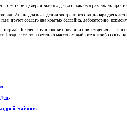
. То есть они умерли задолго до того, как был разлив, но прост
е или Анапе для возведения экстренного стационара для китооб
м планируют создать два крытых бассейна, лабораторию, кормок
те шторма в Керченском проливе получили повреждения два танке
рег. Позднее стало известно о массовом выбросе китообразных н
од
-Дону
Андрей Байков»