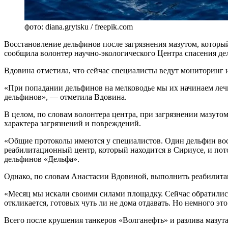
фото: diana.grytsku / freepik.com
Восстановление дельфинов после загрязнения мазутом, который
сообщила волонтер научно-экологического Центра спасения д
Вдовина отметила, что сейчас специалисты ведут мониторинг 
«При попадании дельфинов на мелководье мы их начинаем лечит
дельфинов», — отметила Вдовина.
В целом, по словам волонтера центра, при загрязнении мазуто
характера загрязнений и повреждений.
«Общие протоколы имеются у специалистов. Один дельфин восс
реабилитационный центр, который находится в Сириусе, и пото
дельфинов «Дельфа».
Однако, по словам Анастасии Вдовиной, выполнить реабилитац
«Месяц мы искали своими силами площадку. Сейчас обратились
откликается, готовых чуть ли не дома отдавать. Но немного эт
Всего после крушения танкеров «Волганефть» и разлива мазута