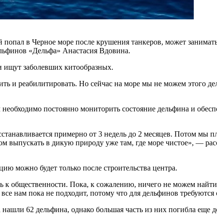
 попал в Черное море после крушения танкеров, может занимать 
ельфинов «Дельфа» Анастасия Вдовина.
и ищут заболевших китообразных.
ь и реабилитировать. Но сейчас на море мы не можем этого дел
м необходимо постоянно мониторить состояние дельфина и обеспе
танавливается примерно от 3 недель до 2 месяцев. Потом мы пл
м выпускать в дикую природу уже там, где море чистое», — рас
ию можно будет только после строительства центра.
 к общественности. Пока, к сожалению, ничего не можем найти
о все нам пока не подходит, потому что для дельфинов требуются
 нашли 62 дельфина, однако большая часть из них погибла еще 