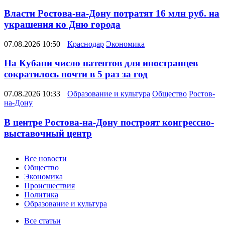
Власти Ростова-на-Дону потратят 16 млн руб. на
украшения ко Дню города
07.08.2026 10:50
Краснодар
Экономика
На Кубани число патентов для иностранцев
сократилось почти в 5 раз за год
07.08.2026 10:33
Образование и культура
Общество
Ростов-
на-Дону
В центре Ростова-на-Дону построят конгрессно-
выставочный центр
Новости
Все новости
Общество
Экономика
Происшествия
Политика
Образование и культура
Статьи
Все статьи