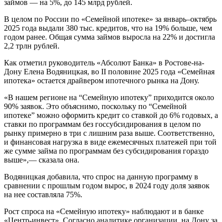
займов — на 5%, до 145 млрд рублей.
В целом по России по «Семейной ипотеке» за январь–октябрь
2025 года выдали 380 тыс. кредитов, что на 19% больше, чем
годом ранее. Общая сумма займов выросла на 22% и достигла
2,2 трлн рублей.
Как отметил руководитель «Абсолют Банка» в Ростове-на-
Дону Елена Водяницкая, во II половине 2025 года «Семейная
ипотека» остается драйвером ипотечного рынка на Дону.
«В нашем регионе на “Семейную ипотеку” приходится около
90% заявок. Это объяснимо, поскольку по “Семейной
ипотеке” можно оформить кредит со ставкой до 6% годовых, а
ставки по программам без госсубсидирования в целом по
рынку примерно в три с лишним раза выше. Соответственно,
и финансовая нагрузка в виде ежемесячных платежей при той
же сумме займа по программам без субсидирования гораздо
выше»,— сказала она.
Водяницкая добавила, что спрос на данную программу в
сравнении с прошлым годом вырос, в 2024 году доля заявок
на нее составляла 75%.
Рост спроса на «Семейную ипотеку» наблюдают и в банке
«Центр-инвест». Согласно аналитике организации, на Дону за