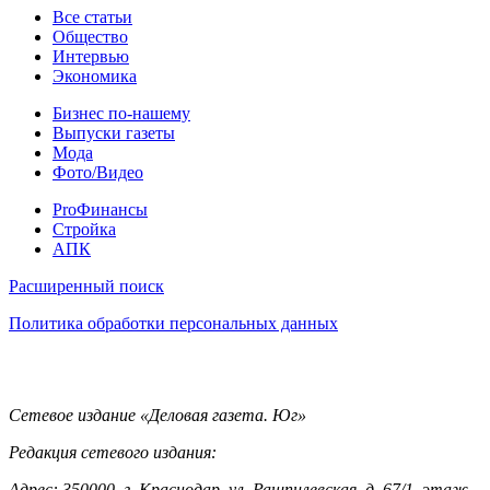
Статьи
Все статьи
Общество
Интервью
Экономика
Разное
Бизнес по-нашему
Выпуски газеты
Мода
Фото/Видео
Pro
ProФинансы
Стройка
АПК
Информация
Расширенный поиск
Политика обработки персональных данных
Контакты
Сетевое издание «Деловая газета. Юг»
Редакция сетевого издания:
Адрес: 350000, г. Краснодар, ул. Рашпилевская, д. 67/1, этаж