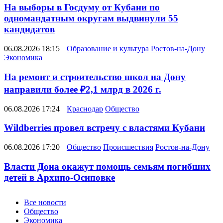
На выборы в Госдуму от Кубани по
одномандатным округам выдвинули 55
кандидатов
06.08.2026 18:15
Образование и культура
Ростов-на-Дону
Экономика
На ремонт и строительство школ на Дону
направили более ₽2,1 млрд в 2026 г.
06.08.2026 17:24
Краснодар
Общество
Wildberries провел встречу с властями Кубани
06.08.2026 17:20
Общество
Происшествия
Ростов-на-Дону
Власти Дона окажут помощь семьям погибших
детей в Архипо-Осиповке
Новости
Все новости
Общество
Экономика