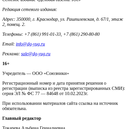
Контакты
Редакция сетевого издания:
Адрес: 350000, г. Краснодар, ул. Рашпилевская, д. 67/1, этаж
2, помещ. 2.
Телефоны: +7 (861) 991-01-33, +7 (861) 290-80-80
Email:
info@dg-yug.ru
Реклама:
sale@dg-yug.ru
Информация
16+
о
Учредитель — ООО «Союзники»
издании
Регистрационный номер и дата принятия решения о
регистрации (выписка из реестра зарегистрированных СМИ):
серия ЭЛ № ФС 77 — 84648 от 10.02.2023г.
При использовании материалов сайта ссылка на источник
обязательна.
Редакция
Главный редактор
Токарева Альбина Геннадиевна