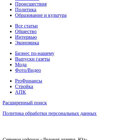
Происшествия
Политика
Образование и культура
Статьи
Все статьи
Общество
Интервью
Экономика
Разное
Бизнес по-нашему
Выпуски газеты
Мода
Фото/Видео
Pro
ProФинансы
Стройка
АПК
Информация
Расширенный поиск
Политика обработки персональных данных
Сетевое издание «Деловая газета. Юг»