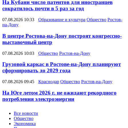
На Кубани число патентов для иностранцев
сократилось почти в 5 раз за год
07.08.2026 10:33
Образование и культура
Общество
Ростов-
на-Дону
В центре Ростова-на-Дону построят конгрессно-
выставочный центр
07.08.2026 10:03
Общество
Ростов-на-Дону
Грузовой каркас в Ростове-на-Дону планируют
сформировать до 2029 года
07.08.2026 09:45
Краснодар
Общество
Ростов-на-Дону
На Юге летом 2026 г. не ожидают рекордного
потребления электроэнергии
Новости
Все новости
Общество
Экономика