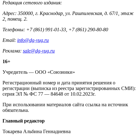
Редакция сетевого издания:
Адрес: 350000, г. Краснодар, ул. Рашпилевская, д. 67/1, этаж
2, помещ. 2.
Телефоны: +7 (861) 991-01-33, +7 (861) 290-80-80
Email:
info@dg-yug.ru
Реклама:
sale@dg-yug.ru
Информация
16+
о
Учредитель — ООО «Союзники»
издании
Регистрационный номер и дата принятия решения о
регистрации (выписка из реестра зарегистрированных СМИ):
серия ЭЛ № ФС 77 — 84648 от 10.02.2023г.
При использовании материалов сайта ссылка на источник
обязательна.
Редакция
Главный редактор
Токарева Альбина Геннадиевна