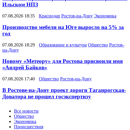
Ильском НПЗ
07.08.2026 18:35
Краснодар
Ростов-на-Дону
Экономика
Производство мебели на Юге выросло на 5% за
год
07.08.2026 18:29
Образование и культура
Общество
Ростов-
на-Дону
Новому «Метеору» для Ростова присвоили имя
«Андрей Байков»
07.08.2026 17:40
Общество
Ростов-на-Дону
В Ростове-на-Дону проект дороги Таганрогская-
Доватора не прошел госэкспертизу
Новости
Все новости
Общество
Экономика
Происшествия