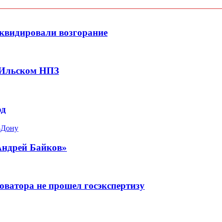
квидировали возгорание
 Ильском НПЗ
од
-Дону
Андрей Байков»
оватора не прошел госэкспертизу