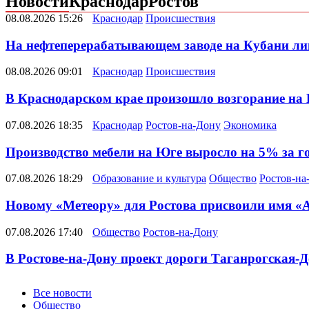
Новости
Краснодар
Ростов
08.08.2026 15:26
Краснодар
Происшествия
На нефтеперерабатывающем заводе на Кубани ли
08.08.2026 09:01
Краснодар
Происшествия
В Краснодарском крае произошло возгорание на
07.08.2026 18:35
Краснодар
Ростов-на-Дону
Экономика
Производство мебели на Юге выросло на 5% за г
07.08.2026 18:29
Образование и культура
Общество
Ростов-на
Новому «Метеору» для Ростова присвоили имя «
07.08.2026 17:40
Общество
Ростов-на-Дону
В Ростове-на-Дону проект дороги Таганрогская-Д
Новости
Все новости
Общество