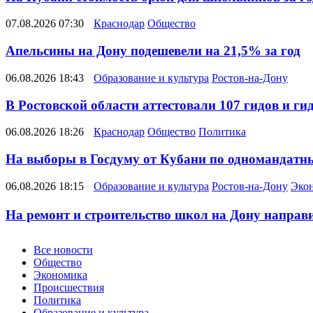
07.08.2026 07:30
Краснодар
Общество
Апельсины на Дону подешевели на 21,5% за год
06.08.2026 18:43
Образование и культура
Ростов-на-Дону
В Ростовской области аттестовали 107 гидов и ги
06.08.2026 18:26
Краснодар
Общество
Политика
На выборы в Госдуму от Кубани по одномандатн
06.08.2026 18:15
Образование и культура
Ростов-на-Дону
Эко
На ремонт и строительство школ на Дону направил
Новости
Все новости
Общество
Экономика
Происшествия
Политика
Образование и культура