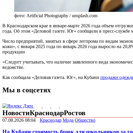
фото: Artificial Photography / unsplash.com
В Краснодарском крае в январе-марте 2026 года объем отгрузки
года. Об этом «Деловой газете. Юг» сообщили в пресс-служб
Число предприятий, занятых в сфере легпрома по видам эконо
кожи», с января 2025 года по январь 2026 года выросло на 20
продукции
«Следует учитывать, что наличие заявленного вида экономиче
ведомстве.
Как сообщала «Деловая газета. Юг», на Кубани
продажи одежд
Мы в соцсетях
Новости
Краснодар
Ростов
07.08.2026 08:04
Краснодар
Мода
Общество
На Кубани стоимость брюк для школьников за г