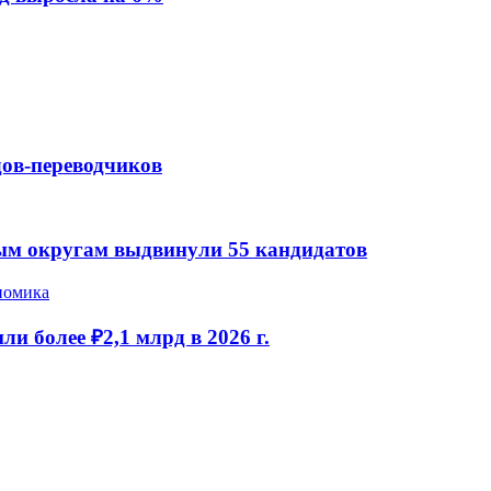
дов-переводчиков
ым округам выдвинули 55 кандидатов
номика
и более ₽2,1 млрд в 2026 г.