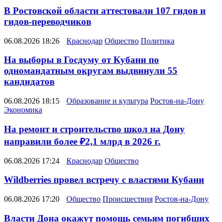
В Ростовской области аттестовали 107 гидов и
гидов-переводчиков
06.08.2026 18:26
Краснодар
Общество
Политика
На выборы в Госдуму от Кубани по
одномандатным округам выдвинули 55
кандидатов
06.08.2026 18:15
Образование и культура
Ростов-на-Дону
Экономика
На ремонт и строительство школ на Дону
направили более ₽2,1 млрд в 2026 г.
06.08.2026 17:24
Краснодар
Общество
Wildberries провел встречу с властями Кубани
06.08.2026 17:20
Общество
Происшествия
Ростов-на-Дону
Власти Дона окажут помощь семьям погибших