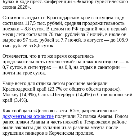
Булах в ходе пресс-конференции «Экватор туристического
сезона 2026».
Стоимость отдыха в Краснодарском крае в текущем году
составила 117,5 тыс. рублей, средняя продолжительность
поездки – 8,8 суток. В целом по РФ средний чек в первый
месяц лета составлял 76 тыс. рублей за 7 ночей, в июле он
вырос до 97 тыс. рублей за 7,7 ночей, в августе — до 105,9
тыс. рублей за 8,6 суток.
Отмечается, что в то же время сократилась
продолжительность путешествий: на пляжном отдыхе — на
0,7 суток, в сити‑турах — на 0,8, на отдых в санатории —
почти на трое суток.
Чаще всего для отдыха летом россияне выбирали
Краснодарский край (23,7% от общего объема продаж),
Москву (14,9%), Санкт‑Петербург (14,4%) и Ставропольский
край (3,4%).
Как сообщала «Деловая газета. Юг», разрешительные
документы на открытие
получили 72 пляжа Анапы. Годом
ранее пляжи Анапы и часть пляжей в Темрюкском районе
были закрыты для купания из-за разлива мазута после
крушения танкеров в Керченском проливе.