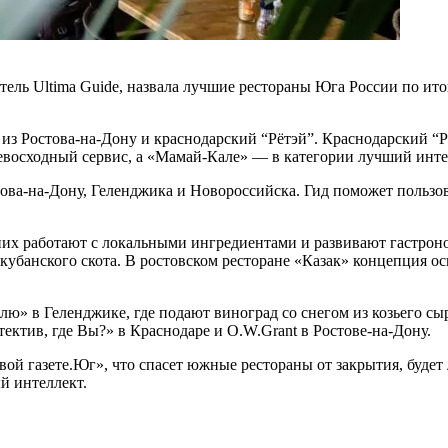
ль Ultima Guide, назвала лучшие рестораны Юга России по итог
n из Ростова-на-Дону и краснодарский “Рётэй”. Краснодарский “
евосходный сервис, а «Мамай-Кале» — в категории лучший инте
стова-на-Дону, Геленджика и Новороссийска. Гид поможет пользо
них работают с локальными ингредиентами и развивают гастро
 кубанского скота. В ростовском ресторане «Казак» концепция о
ю» в Геленджике, где подают виноград со снегом из козьего сы
ектив, где Вы?» в Краснодаре и O.W.Grant в Ростове-на-Дону.
ой газете.Юг», что спасет южные рестораны от закрытия, будет 
й интеллект.