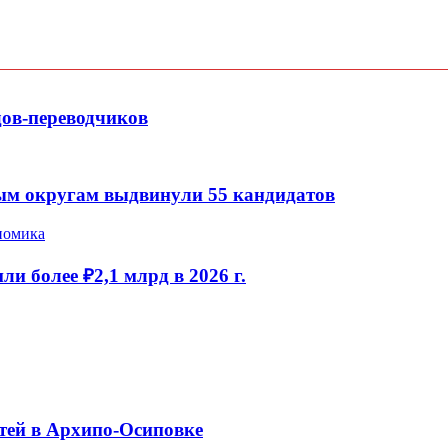
дов-переводчиков
ым округам выдвинули 55 кандидатов
номика
и более ₽2,1 млрд в 2026 г.
тей в Архипо-Осиповке