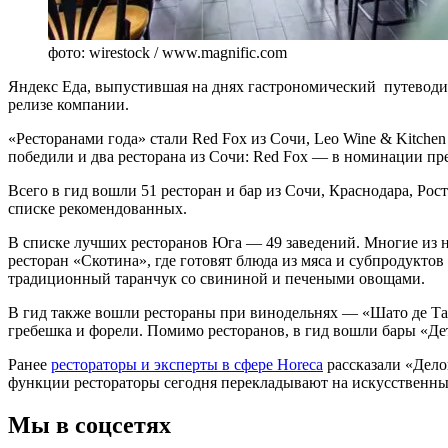
фото: wirestock / www.magnific.com
Яндекс Еда, выпустившая на днях гастрономический путеводите
релизе компании.
«Ресторанами года» стали Red Fox из Сочи, Leo Wine & Kitche
победили и два ресторана из Сочи: Red Fox — в номинации пр
Всего в гид вошли 51 ресторан и бар из Сочи, Краснодара, Ро
списке рекомендованных.
В списке лучших ресторанов Юга — 49 заведений. Многие из 
ресторан «Скотина», где готовят блюда из мяса и субпродуктов
традиционный таранчук со свининой и печеными овощами.
В гид также вошли рестораны при винодельнях — «Шато де Тал
гребешка и форели. Помимо ресторанов, в гид вошли бары «Дет
Ранее
рестораторы и экcперты в сфере Horeca
рассказали «Делов
функции рестораторы сегодня перекладывают на искусственны
Мы в соцсетях