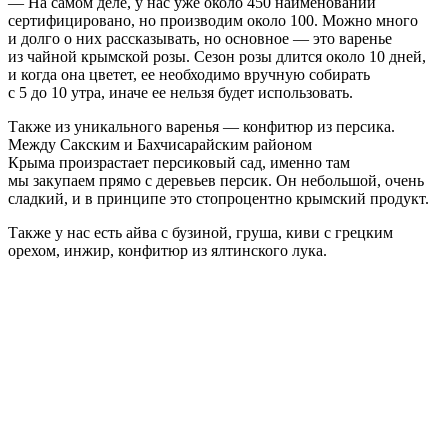
— На самом деле, у нас уже около 450 наименований
сертифицировано, но производим около 100. Можно много
и долго о них рассказывать, но основное — это варенье
из чайной крымской розы. Сезон розы длится около 10 дней,
и когда она цветет, ее необходимо вручную собирать
с 5 до 10 утра, иначе ее нельзя будет использовать.
Также из уникального варенья — конфитюр из персика.
Между Сакским и Бахчисарайским районом
Крыма произрастает персиковый сад, именно там
мы закупаем прямо с деревьев персик. Он небольшой, очень
сладкий, и в принципе это стопроцентно крымский продукт.
Также у нас есть айва с бузиной, груша, киви с грецким
орехом, инжир, конфитюр из ялтинского лука.