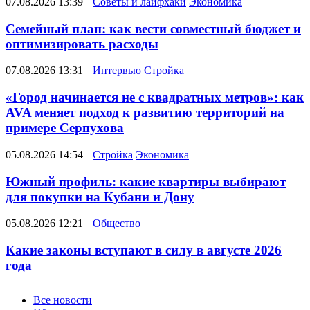
07.08.2026 13:39
Советы и лайфхаки
Экономика
Семейный план: как вести совместный бюджет и
оптимизировать расходы
07.08.2026 13:31
Интервью
Стройка
«Город начинается не с квадратных метров»: как
AVA меняет подход к развитию территорий на
примере Серпухова
05.08.2026 14:54
Стройка
Экономика
Южный профиль: какие квартиры выбирают
для покупки на Кубани и Дону
05.08.2026 12:21
Общество
Какие законы вступают в силу в августе 2026
года
Новости
Все новости