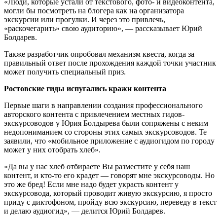
«Люди, которые устали от текстового, фото- и видеоконтента,
могли бы посмотреть на блогера как на организатора
экскурсии или прогулки. И через это привлечь,
«раскочегарить» свою аудиторию», — рассказывает Юрий
Болдарев.
Также разработчик опробовал механизм квеста, когда за
правильный ответ после прохождения каждой точки участник
может получить специальный приз.
Ростовские гиды испугались кражи контента
Первые шаги в направлении создания профессионального
авторского контента с привлечением местных гидов-
экскурсоводов у Юрия Болдырева были сопряжены с неким
недопониманием со стороны этих самых экскурсоводов. Те
заявили, что «мобильное приложение с аудиогидом по городу
может у них отобрать хлеб».
«Да вы у нас хлеб отбираете Вы разместите у себя наш
контент, и кто-то его крадет — говорят мне экскурсоводы. Но
это же бред! Если мне надо будет украсть контент у
экскурсовода, который проводит живую экскурсию, я просто
приду с диктофоном, пройду всю экскурсию, переведу в текст
и делаю аудиогид», — делится Юрий Болдарев.