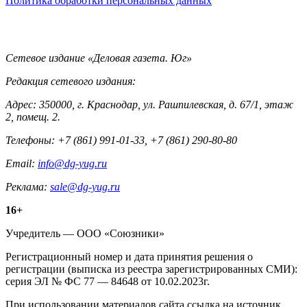
Политика обработки персональных данных
Контакты
Сетевое издание «Деловая газета. Юг»
Редакция сетевого издания:
Адрес: 350000, г. Краснодар, ул. Рашпилевская, д. 67/1, этаж
2, помещ. 2.
Телефоны: +7 (861) 991-01-33, +7 (861) 290-80-80
Email:
info@dg-yug.ru
Реклама:
sale@dg-yug.ru
Информация
16+
о
Учредитель — ООО «Союзники»
издании
Регистрационный номер и дата принятия решения о
регистрации (выписка из реестра зарегистрированных СМИ):
серия ЭЛ № ФС 77 — 84648 от 10.02.2023г.
При использовании материалов сайта ссылка на источник