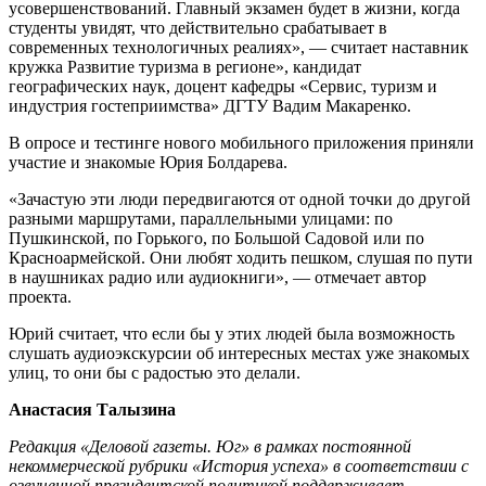
усовершенствований. Главный экзамен будет в жизни, когда
студенты увидят, что действительно срабатывает в
современных технологичных реалиях», — считает наставник
кружка Развитие туризма в регионе», кандидат
географических наук, доцент кафедры «Сервис, туризм и
индустрия гостеприимства» ДГТУ Вадим Макаренко.
В опросе и тестинге нового мобильного приложения приняли
участие и знакомые Юрия Болдарева.
«Зачастую эти люди передвигаются от одной точки до другой
разными маршрутами, параллельными улицами: по
Пушкинской, по Горького, по Большой Садовой или по
Красноармейской. Они любят ходить пешком, слушая по пути
в наушниках радио или аудиокниги», — отмечает автор
проекта.
Юрий считает, что если бы у этих людей была возможность
слушать аудиоэкскурсии об интересных местах уже знакомых
улиц, то они бы с радостью это делали.
Анастасия Талызина
Редакция «Деловой газеты. Юг» в рамках постоянной
некоммерческой рубрики «История успеха» в соответствии с
озвученной президентской политикой поддерживает