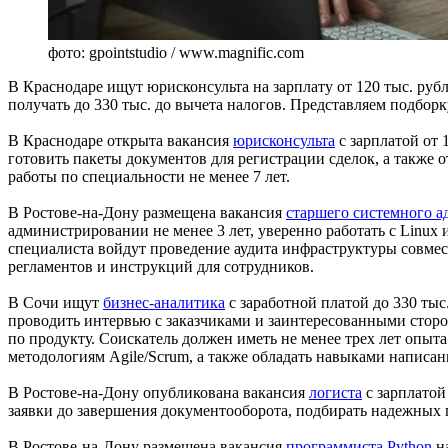
фото: gpointstudio / www.magnific.com
В Краснодаре ищут юрисконсульта на зарплату от 120 тыс. рубл
получать до 330 тыс. до вычета налогов. Представляем подбо
В Краснодаре открыта вакансия
юрисконсульта
с зарплатой от 
готовить пакеты документов для регистрации сделок, а также
работы по специальности не менее 7 лет.
В Ростове-на-Дону размещена вакансия
старшего системного а
администрировании не менее 3 лет, уверенно работать с Linux
специалиста войдут проведение аудита инфраструктуры совмес
регламентов и инструкций для сотрудников.
В Сочи ищут
бизнес-аналитика
с заработной платой до 330 тыс
проводить интервью с заказчиками и заинтересованными стор
по продукту. Соискатель должен иметь не менее трех лет опыт
методологиям Agile/Scrum, а также обладать навыками написани
В Ростове-на-Дону опубликована вакансия
логиста
с зарплатой
заявки до завершения документооборота, подбирать надежных 
В Ростове-на-Дону размещена вакансия
программиста Python
на