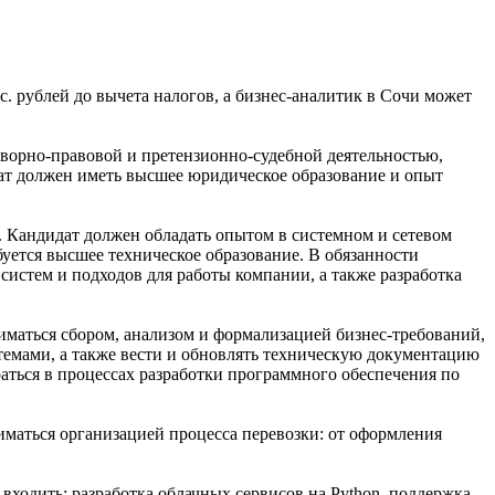
с. рублей до вычета налогов, а бизнес-аналитик в Сочи может
говорно-правовой и претензионно-судебной деятельностью,
дат должен иметь высшее юридическое образование и опыт
в. Кандидат должен обладать опытом в системном и сетевом
буется высшее техническое образование. В обязанности
истем и подходов для работы компании, а также разработка
ниматься сбором, анализом и формализацией бизнес-требований,
емами, а также вести и обновлять техническую документацию
раться в процессах разработки программного обеспечения по
ниматься организацией процесса перевозки: от оформления
т входить: разработка облачных сервисов на Python, поддержка,