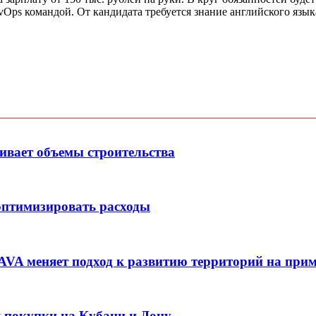
vOps командой. От кандидата требуется знание английского язы
ивает объемы строительства
оптимизировать расходы
 AVA меняет подход к развитию территорий на при
покупки на Кубани и Дону