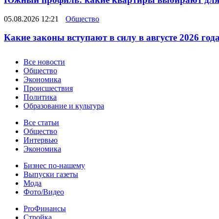
05.08.2026 12:21
Общество
Какие законы вступают в силу в августе 2026 год
Новости
Все новости
Общество
Экономика
Происшествия
Политика
Образование и культура
Статьи
Все статьи
Общество
Интервью
Экономика
Разное
Бизнес по-нашему
Выпуски газеты
Мода
Фото/Видео
Pro
ProФинансы
Стройка