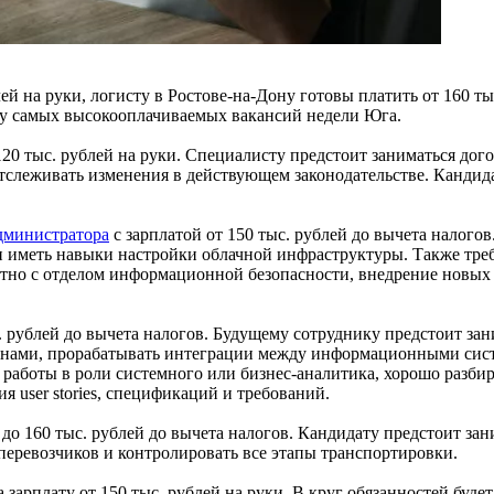
ей на руки, логисту в Ростове-на-Дону готовы платить от 160 ты
рку самых высокооплачиваемых вакансий недели Юга.
120 тыс. рублей на руки. Специалисту предстоит заниматься до
 отслеживать изменения в действующем законодательстве. Канди
дминистратора
с зарплатой от 150 тыс. рублей до вычета налого
 и иметь навыки настройки облачной инфраструктуры. Также тре
тно с отделом информационной безопасности, внедрение новых с
. рублей до вычета налогов. Будущему сотруднику предстоит за
онами, прорабатывать интеграции между информационными сист
а работы в роли системного или бизнес-аналитика, хорошо разби
я user stories, спецификаций и требований.
 до 160 тыс. рублей до вычета налогов. Кандидату предстоит за
перевозчиков и контролировать все этапы транспортировки.
 зарплату от 150 тыс. рублей на руки. В круг обязанностей буде