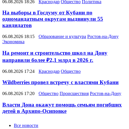
06.08.2026 18:26
Краснодар
Общество
Политика
На выборы в Госдуму от Кубани по
одномандатным округам выдвинули 55
кандидатов
06.08.2026 18:15
Образование и культура
Ростов-на-Дону
Экономика
На ремонт и строительство школ на Дону
направили более ₽2,1 млрд в 2026 г.
06.08.2026 17:24
Краснодар
Общество
Wildberries провел встречу с властями Кубани
06.08.2026 17:20
Общество
Происшествия
Ростов-на-Дону
Власти Дона окажут помощь семьям погибших
детей в Архипо-Осиповке
Новости
Все новости