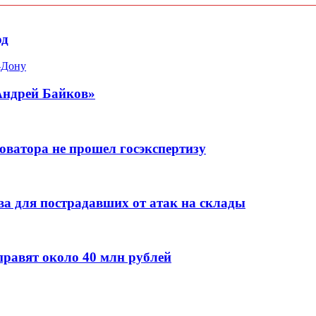
од
-Дону
Андрей Байков»
оватора не прошел госэкспертизу
а для пострадавших от атак на склады
правят около 40 млн рублей