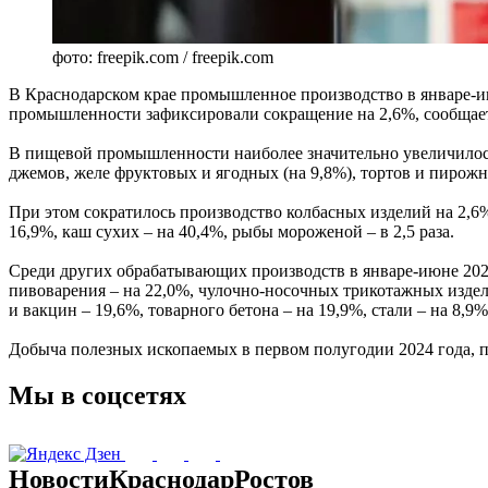
фото: freepik.com / freepik.com
В Краснодарском крае промышленное производство в январе-и
промышленности зафиксировали сокращение на 2,6%, сообщает
В пищевой промышленности наиболее значительно увеличилось 
джемов, желе фруктовых и ягодных (на 9,8%), тортов и пирожн
При этом сократилось производство колбасных изделий на 2,6%
16,9%, каш сухих – на 40,4%, рыбы мороженой – в 2,5 раза.
Среди других обрабатывающих производств в январе-июне 2024
пивоварения – на 22,0%, чулочно-носочных трикотажных издели
и вакцин – 19,6%, товарного бетона – на 19,9%, стали – на 8,9%
Добыча полезных ископаемых в первом полугодии 2024 года, по
Мы в соцсетях
Новости
Краснодар
Ростов