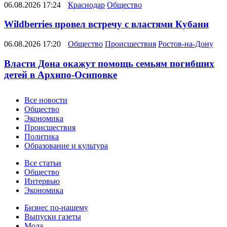
06.08.2026 17:24
Краснодар
Общество
Wildberries провел встречу с властями Кубани
06.08.2026 17:20
Общество
Происшествия
Ростов-на-Дону
Власти Дона окажут помощь семьям погибших
детей в Архипо-Осиповке
Новости
Все новости
Общество
Экономика
Происшествия
Политика
Образование и культура
Статьи
Все статьи
Общество
Интервью
Экономика
Разное
Бизнес по-нашему
Выпуски газеты
Мода