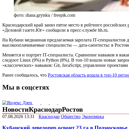
фото: diana.grytsku / freepik.com
Краснодарский край занял пятое место в рейтинге российских 
«Деловой газете.Юг» сообщили в пресс-службе hh.ru.
На Кубани медианная предлагаемая зарплата IT-специалистов дос
высокооплачиваемые специалисты — дата-саентисты: в Ростове 
Меняется и портрет IT-специалиста. Сравнение навыков в вакан
следуют Linux (9%) и Python (8%). В топ-10 вошли новые зап
«классических» навыков: Git, JavaScript, управление проектам
Ранее сообщалось, что
Ростовская область вошла в топ-10 реги
Мы в соцсетях
Новости
Краснодар
Ростов
07.08.2026 13:31
Краснодар
Общество
Экономика
Кубанский девелопер освоит 23 га в Подмосковье