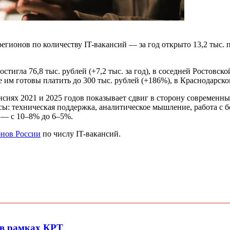
регионов по количеству IT-вакансий — за год открыто 13,2 тыс.
тигла 76,8 тыс. рублей (+7,2 тыс. за год), в соседней Ростовско
им готовы платить до 300 тыс. рублей (+186%), в Краснодарском
сиях 2021 и 2025 годов показывает сдвиг в сторону современных 
росы: техническая поддержка, аналитическое мышление, работа с
и — с 10–8% до 6–5%.
онов России
по числу IT-вакансий.
 в рамках КРТ