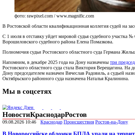
фото: rawpixel.com / www.magnific.com
В Ростовской области квалификационная коллегия судей на за
С 1 июля в отставку уйдет мировой судья судебного участка №
Ворошиловского судебного района Елена Помазкова.
Полномочия судьи Ростовского областного суда Германа Жильц
Напомним, в декабре 2025 года на Дону назначены
три председ
Ростовского областного суда стала Виктория Верещагина. На 
Дону председателем назначен Вячеслав Радовиль, а судьей наз
Октябрьского районного суда назначена Наталья Кралинина.
Мы в соцсетях
Новости
Краснодар
Ростов
09.08.2026 10:46
Краснодар
Происшествия
Ростов-на-Дону
В Новороссийске обломки БПЛА упали на террит