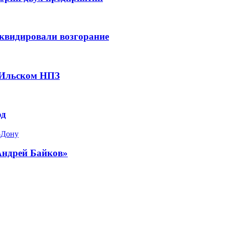
квидировали возгорание
 Ильском НПЗ
од
-Дону
Андрей Байков»