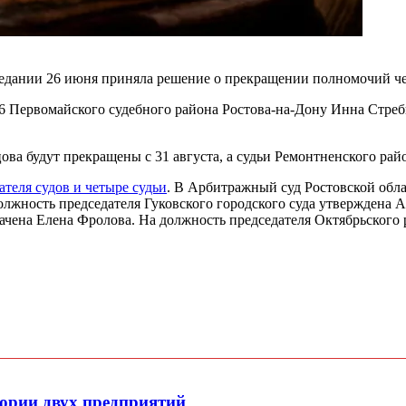
седании 26 июня приняла решение о прекращении полномочий че
 6 Первомайского судебного района Ростова-на-Дону Инна Стребк
ова будут прекращены с 31 августа, а судьи Ремонтненского ра
ателя судов и четыре судьи
. В Арбитражный суд Ростовской обла
должность председателя Гуковского городского суда утверждена
начена Елена Фролова. На должность председателя Октябрьского 
ории двух предприятий