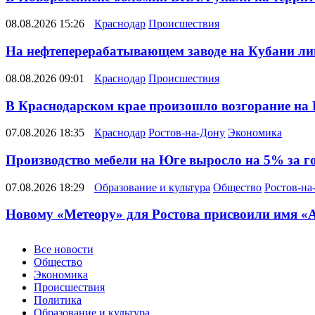
08.08.2026 15:26
Краснодар
Происшествия
На нефтеперерабатывающем заводе на Кубани ли
08.08.2026 09:01
Краснодар
Происшествия
В Краснодарском крае произошло возгорание на
07.08.2026 18:35
Краснодар
Ростов-на-Дону
Экономика
Производство мебели на Юге выросло на 5% за г
07.08.2026 18:29
Образование и культура
Общество
Ростов-на
Новому «Метеору» для Ростова присвоили имя «
Новости
Все новости
Общество
Экономика
Происшествия
Политика
Образование и культура