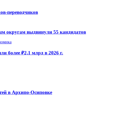
дов-переводчиков
ым округам выдвинули 55 кандидатов
номика
и более ₽2,1 млрд в 2026 г.
тей в Архипо-Осиповке