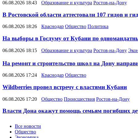
06.08.2026 18:43
Образование и культура
Ростов-на-Дону
В Ростовской области аттестовали 107 гидов и ги
06.08.2026 18:26
Краснодар
Общество
Политика
На выборы в Госдуму от Кубани по одномандатн
06.08.2026 18:15
Образование и культура
Ростов-на-Дону
Эко
На ремонт и строительство школ на Дону направил
06.08.2026 17:24
Краснодар
Общество
Wildberries провел встречу с властями Кубани
06.08.2026 17:20
Общество
Происшествия
Ростов-на-Дону
Власти Дона окажут помощь семьям погибших де
Новости
Все новости
Общество
Экономика