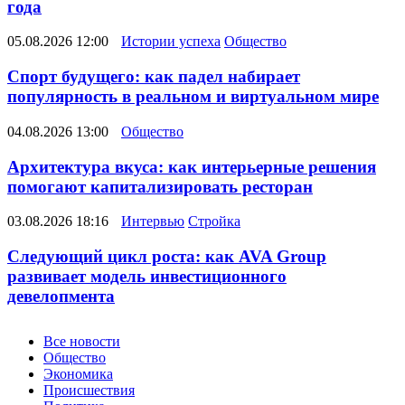
года
05.08.2026 12:00
Истории успеха
Общество
Спорт будущего: как падел набирает
популярность в реальном и виртуальном мире
04.08.2026 13:00
Общество
Архитектура вкуса: как интерьерные решения
помогают капитализировать ресторан
03.08.2026 18:16
Интервью
Стройка
Следующий цикл роста: как AVA Group
развивает модель инвестиционного
девелопмента
Новости
Все новости
Общество
Экономика
Происшествия