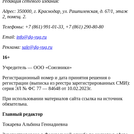
Редакция сетевого издания:
Адрес: 350000, г. Краснодар, ул. Рашпилевская, д. 67/1, этаж
2, помещ. 2.
Телефоны: +7 (861) 991-01-33, +7 (861) 290-80-80
Email:
info@dg-yug.ru
Реклама:
sale@dg-yug.ru
Информация
16+
о
Учредитель — ООО «Союзники»
издании
Регистрационный номер и дата принятия решения о
регистрации (выписка из реестра зарегистрированных СМИ):
серия ЭЛ № ФС 77 — 84648 от 10.02.2023г.
При использовании материалов сайта ссылка на источник
обязательна.
Редакция
Главный редактор
Токарева Альбина Геннадиевна