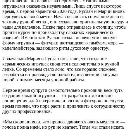
вдохновение, но первые эксперименты с глиняными
игрушками оказались неудачными. Лишь спустя некоторое
время, в период карантина 2020 года, Руслан и Марии вновь
вернулись к своей мечте. Начав осваивать гончарное дело и
технику ручной лепки, они создавали оригинальную посуду и
чаши для кальянов. Позже пара отправилась в столицу, чтобы
пройти курсы по производству сложных керамических
изделий. Именно там Руслан создал первую уникальную
форму игрушки — фигурки шотландского тамбурмажора —
капельмейстера, задающего ритм духовому оркестру.
Изначально Мария и Руслан полагали, что создание
керамических игрушек сводится исключительно к ручной
лепке. Со временем стало ясно, что все гораздо сложнее:
разработка и производство одной единственной фигурки
порой занимает месяцы упорной работы.
Первое время супруги самостоятельно проходили весь путь
создания каждой игрушки — от разработки эскизов до
воплощения идей в керамике и росписи фигурок, но спустя
время поняли, что пора расти и привлекать к сотрудничеству
других профессионалов.
«Мы скоро поняли, что процесс движется очень медленно —
голова полна идей, но рук не хватает. Тогда мы стали искать