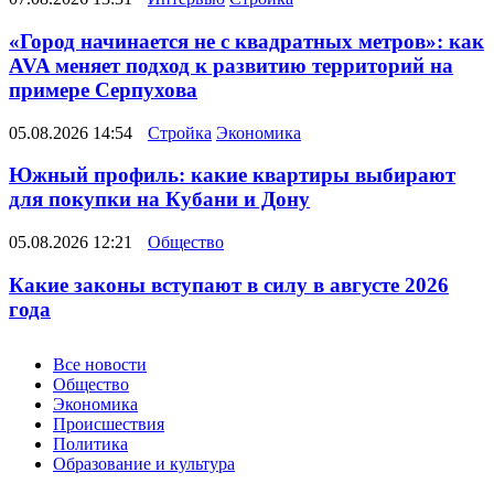
«Город начинается не с квадратных метров»: как
AVA меняет подход к развитию территорий на
примере Серпухова
05.08.2026 14:54
Стройка
Экономика
Южный профиль: какие квартиры выбирают
для покупки на Кубани и Дону
05.08.2026 12:21
Общество
Какие законы вступают в силу в августе 2026
года
Новости
Все новости
Общество
Экономика
Происшествия
Политика
Образование и культура