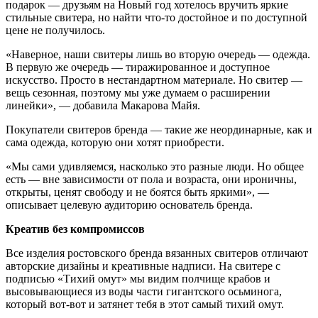
подарок — друзьям на Новый год хотелось вручить яркие
стильные свитера, но найти что-то достойное и по доступной
цене не получилось.
«Наверное, наши свитеры лишь во вторую очередь — одежда.
В первую же очередь — тиражированное и доступное
искусство. Просто в нестандартном материале. Но свитер —
вещь сезонная, поэтому мы уже думаем о расширении
линейки», — добавила Макарова Майя.
Покупатели свитеров бренда — такие же неординарные, как и
сама одежда, которую они хотят приобрести.
«Мы сами удивляемся, насколько это разные люди. Но общее
есть — вне зависимости от пола и возраста, они ироничны,
открыты, ценят свободу и не боятся быть яркими», —
описывает целевую аудиторию основатель бренда.
Креатив без компромиссов
Все изделия ростовского бренда вязанных свитеров отличают
авторские дизайны и креативные надписи. На свитере с
подписью «Тихий омут» мы видим полчище крабов и
высовывающиеся из воды части гигантского осьминога,
который вот-вот и затянет тебя в этот самый тихий омут.