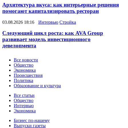
Архитектура вкуса: как интерьерные решения
помогают капитализировать ресторан
03.08.2026 18:16
Интервью
Стройка
Следующий цикл роста: как AVA Group
развивает модель инвестиционного
девелопмента
Новости
Все новости
Общество
Экономика
Происшествия
Политика
Образование и культура
Статьи
Все статьи
Общество
Интервью
Экономика
Разное
Бизнес по-нашему
Выпуски газеты