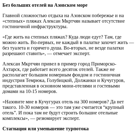
Без больших отелей на Азовском море
Главной сложностью отдыха на Азовском побережье и на
«степных» пляжах Алексан Мкртчян называет отсутствие
гостиничной инфраструктуры.
«Где жить на степных пляжах? Куда люди едут? Там, где
можно жить. Во-первых, не каждый в палатке захочет жить —
без туалета и горячего душа. Во-вторых, не везде палатки
разрешают ставить», — отмечает эксперт.
Алексан Мкртчян привел в пример город Приморско-
Ахтарск, где работает всего десяток отелей. Также не
располагает большим номерным фондом и гостиничная
индустрия Темрюка, Голубицкой, Должанки и Кучугуров,
представленная в основном мини-отелями и гостевыми
домами на 10-15 номеров.
«Назовите мне в Кучугурах отель на 300 номеров? Да нет
такого. 10-30 номеров — это там уже считается “крупный
отель”. И пока там не будут строить большие отельные
комплексы», — резюмирует эксперт.
Стагнация или уменьшение турпотока