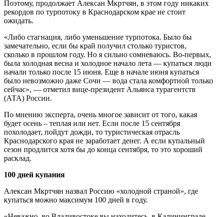
Поэтому, продолжает Алексан Мкртчян, в этом году никаких
рекордов по турпотоку в Краснодарском крае не стоит
ожидать.
«Либо стагнация, либо уменьшение турпотока. Было бы
замечательно, если бы край получил столько туристов,
сколько в прошлом году. Но я сильно сомневаюсь. Во-первых,
была холодная весна и холодное начало лета — купаться люди
начали только после 15 июня. Еще в начале июня купаться
было невозможно даже Сочи — вода стала комфортной только
сейчас», — отметил вице-президент Альянса турагентств
(АТА) России.
По мнению эксперта, очень многое зависит от того, какая
будет осень – теплая или нет. Если после 15 сентября
похолодает, пойдут дожди, то туристическая отрасль
Краснодарского края не заработает денег. А если купальный
сезон продлится хотя бы до конца сентября, то это хороший
расклад.
100 дней купания
Алексан Мкртчян назвал Россию «холодной страной», где
купаться можно максимум 100 дней в году.
«Неважно, во Владивостоке вы находитесь, в Калининграде