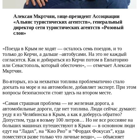
Алексан Мкртчян,
в
ице-президент Ассоциации
«Альянс туристических агентств», генеральный
директор сети туристических агентств «Розовый
слон»
«Поезда в Крым не ходят — осталось семь поездов, и то
только до Керчи, а дальше –автобусами. На это не каждый
согласится. Как и добираться из Керчи потом в Евпаторию
или Севастополь, который обесточен», — отмечает Алексан
Мкртчян.
Во-вторых, из-за нехватки топлива проблематично стало
доехать на море и на автомобиле, добавляет эксперт. При этом
вопросы безопасности стоят здесь на втором месте.
«Самая страшная проблема — не железная дорога, а
автомобильные дороги, где нет топлива. Люди сейчас думают:
уеду я из Челябинска в Крым, а как я доберусь обратно?
Допустим, туда я возьму 100 литров… Но не все россияне на
больших машинах путешествуют в Крым — в основном люди
едут на “Ладах”, на “Кио Рио” и “Фордах Фокусах”, куда
поместятся разве только что личные вещи», — объясняет