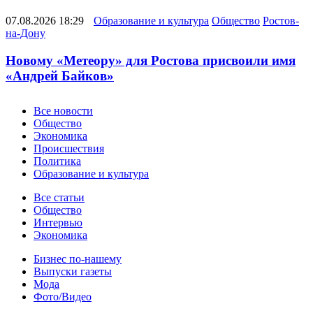
07.08.2026 18:29
Образование и культура
Общество
Ростов-
на-Дону
Новому «Метеору» для Ростова присвоили имя
«Андрей Байков»
Новости
Все новости
Общество
Экономика
Происшествия
Политика
Образование и культура
Статьи
Все статьи
Общество
Интервью
Экономика
Разное
Бизнес по-нашему
Выпуски газеты
Мода
Фото/Видео